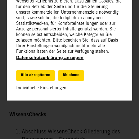
Landwirtschaftliche Bauten
Webseiten-Erlebnis zu bieten. Dazu zählen Cookies, die
für den Betrieb der Seite und für die Steuerung
unserer kommerziellen Unternehmensziele notwendig
Tiefbau
sind, sowie solche, die lediglich zu anonymen
Statistikzwecken, für Komforteinstellungen oder zur
Anzeige personalisierter Inhalte genutzt werden. Sie
können selbst entscheiden, welche Kategorien Sie
Beschreibung - Allgemein
zulassen möchten. Bitte beachten Sie, dass auf Basis
Ihrer Einstellungen womöglich nicht mehr alle
Fachgebiete des Tiefbaues
Funktionalitäten der Seite zur Verfügung stehen.
Datenschutzerklärung anzeigen
Straßenbau
Brückenbau
Alle akzeptieren
Ablehnen
Tunnelbau
Individuelle Einstellungen
Staudammbau
WissensChecks
Abschluss WissensCheck Gliederung des