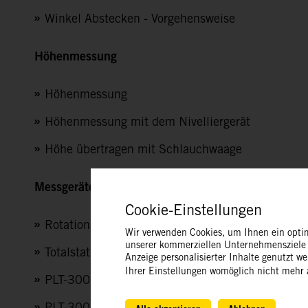
Winkel Abstecken - Vorgehensweise
Höhenmessung
Höhenmessung
Höhenmessung mit dem Nivelliergerät
Höhe übertragen mit Schlauchwaage
Messgeräte
Cookie-Einstellungen
Rotationslaser
Wir verwenden Cookies, um Ihnen ein optim
unserer kommerziellen Unternehmensziele n
Totalstation 2 Mann Betrieb
Anzeige personalisierter Inhalte genutzt w
Ihrer Einstellungen womöglich nicht mehr a
PLT-300 Totalstation 1 Mann Betrieb