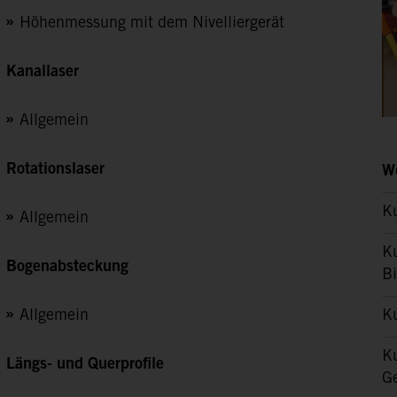
Höhenmessung mit dem Nivelliergerät
Kanallaser
Allgemein
Rotationslaser
We
Ku
Allgemein
Ku
Bogenabsteckung
B
Ku
Allgemein
K
Längs- und Querprofile
Ge