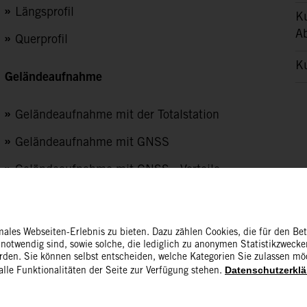
Längsprofil
Ku
A
Querprofil
Ku
Geländeaufnahme
Geländeaufnahme mit der Totalstation
Geländeaufnahme mit GNSS
Geländeaufnahme mit GNSS - Vorteile
WissensChecks
ales Webseiten-Erlebnis zu bieten. Dazu zählen Cookies, die für den Bet
Bauvermessung - Grundkurs
otwendig sind, sowie solche, die lediglich zu anonymen Statistikzwecken
erden. Sie können selbst entscheiden, welche Kategorien Sie zulassen mö
Bauvermessung - Vertiefungskurs
Datenschutzerklä
lle Funktionalitäten der Seite zur Verfügung stehen.
Videos Vorbereitende Bauarbeiten