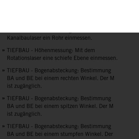
Bauvermessung - Mit dem Nivelliergerät die
Höhe übertragen
TIEFBAU - Höhenmessung: Mit dem
Kanalbaulaser ein Rohr einmessen.
TIEFBAU - Höhenmessung: Mit dem
Rotationslaser eine schiefe Ebene einmessen.
TIEFBAU - Bogenabsteckung: Bestimmung
BA und BE bei einem rechten Winkel. Der M
ist zugänglich.
TIEFBAU - Bogenabsteckung: Bestimmung
BA und BE bei einem spitzen Winkel. Der M
ist zugänglich.
TIEFBAU - Bogenabsteckung: Bestimmung
BA und BE bei einem stumpfen Winkel. Der