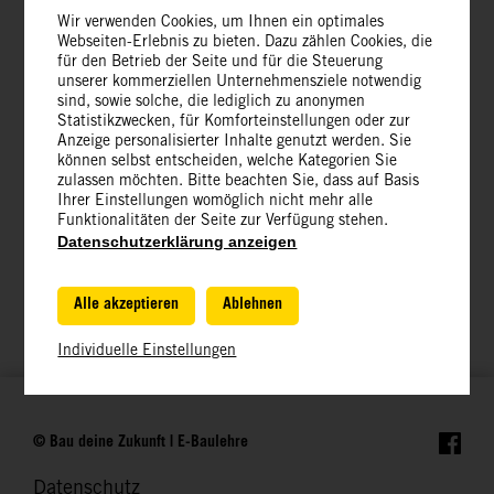
Lehrlingen an der Bauakademie und in den
Wir verwenden Cookies, um Ihnen ein optimales
Webseiten-Erlebnis zu bieten. Dazu zählen Cookies, die
Polytechnischen Schulen positiv aufgenommen.
für den Betrieb der Seite und für die Steuerung
unserer kommerziellen Unternehmensziele notwendig
sind, sowie solche, die lediglich zu anonymen
Die verbesserte Übersichtlichkeit und einfache
Statistikzwecken, für Komforteinstellungen oder zur
Handhabung erleichtern die Nutzung.
Anzeige personalisierter Inhalte genutzt werden. Sie
können selbst entscheiden, welche Kategorien Sie
zulassen möchten. Bitte beachten Sie, dass auf Basis
Positive Rückmeldungen erstrecken sich bis zum
Ihrer Einstellungen womöglich nicht mehr alle
Funktionalitäten der Seite zur Verfügung stehen.
Baumeister, was auf eine erfolgreiche Anwendung
Datenschutzerklärung anzeigen
in verschiedenen Bereichen hinweist.
Alle akzeptieren
Ablehnen
Individuelle Einstellungen
© Bau deine Zukunft | E-Baulehre
Datenschutz